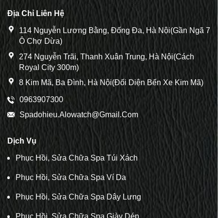
Địa Chỉ Liên Hệ
114 Nguyễn Lương Bằng, Đống Đa, Hà Nội(Gần Ngã 7
Ô Chợ Dừa)
274 Nguyễn Trãi, Thanh Xuân Trung, Hà Nội(Cách
Royal City 300m)
8 Kim Mã, Ba Đình, Hà Nội(Đối Diện Bến Xe Kim Mã)
0963907300
Spadohieu.alowatch@gmail.com
Dịch Vụ
Phục Hồi, Sửa Chữa Spa Túi Xách
Phục Hồi, Sửa Chữa Spa Ví Da
Phục Hồi, Sửa Chữa Spa Dây Lưng
Phục Hồi, Sửa Chữa Spa Giày Dép