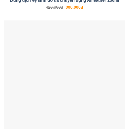
Dung dịch vệ sinh đồ da chuyên dụng Alileather 250ml
420.000
đ
300.000
đ