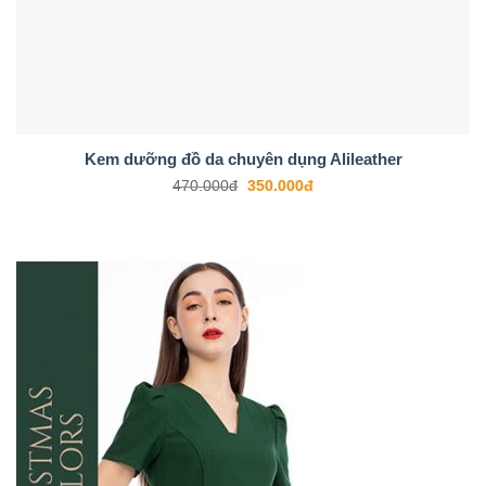
Kem dưỡng đồ da chuyên dụng Alileather
470.000
đ
350.000
đ