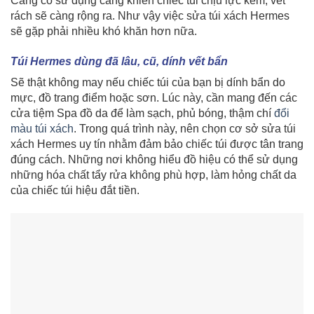
Càng cố sử dụng càng khiến chiếc túi chịu lực kém, vết
rách sẽ càng rộng ra. Như vậy việc sửa túi xách Hermes
sẽ gặp phải nhiều khó khăn hơn nữa.
Túi Hermes dùng đã lâu, cũ, dính vết bẩn
Sẽ thật không may nếu chiếc túi của bạn bị dính bẩn do
mực, đồ trang điểm hoặc sơn. Lúc này, cần mang đến các
cửa tiệm Spa đồ da để làm sạch, phủ bóng, thậm chí
đổi
màu túi xách
. Trong quá trình này, nên chọn cơ sở sửa túi
xách Hermes uy tín nhằm đảm bảo chiếc túi được tân trang
đúng cách. Những nơi không hiểu đồ hiệu có thể sử dụng
những hóa chất tẩy rửa không phù hợp, làm hỏng chất da
của chiếc túi hiệu đắt tiền.