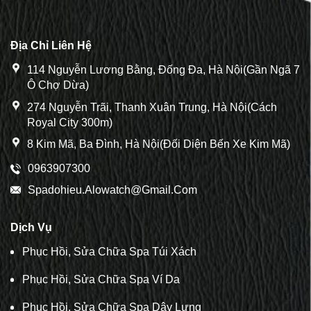
Địa Chỉ Liên Hệ
114 Nguyễn Lương Bằng, Đống Đa, Hà Nội(Gần Ngã 7
Ô Chợ Dừa)
274 Nguyễn Trãi, Thanh Xuân Trung, Hà Nội(Cách
Royal City 300m)
8 Kim Mã, Ba Đình, Hà Nội(Đối Diện Bến Xe Kim Mã)
0963907300
Spadohieu.alowatch@gmail.com
Dịch Vụ
Phục Hồi, Sửa Chữa Spa Túi Xách
Phục Hồi, Sửa Chữa Spa Ví Da
Phục Hồi, Sửa Chữa Spa Dây Lưng