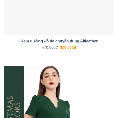
Kem dưỡng đồ da chuyên dụng Alileather
470.000
đ
350.000
đ