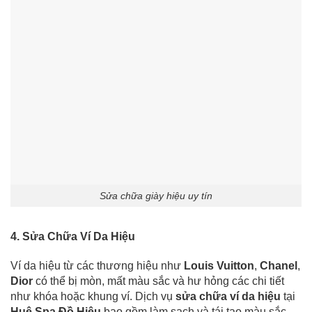
Sửa chữa giày hiệu uy tín
4. Sửa Chữa Ví Da Hiệu
Ví da hiệu từ các thương hiệu như
Louis Vuitton
,
Chanel
,
Dior
có thể bị mòn, mất màu sắc và hư hỏng các chi tiết
như khóa hoặc khung ví. Dịch vụ
sửa chữa ví da hiệu
tại
Huệ Spa Đồ Hiệu
bao gồm làm sạch và tái tạo màu sắc,