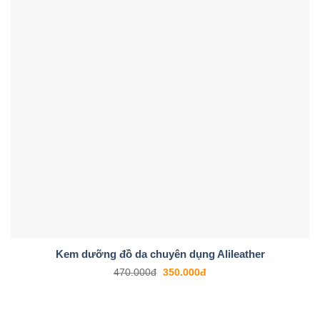
Kem dưỡng đồ da chuyên dụng Alileather
470.000
đ
350.000
đ