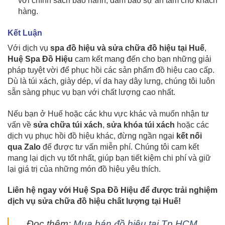
với chính sách bảo hành, đảm bảo sự an tâm cho khách
hàng.
Kết Luận
Với dịch vụ
spa đồ hiệu và sửa chữa đồ hiệu tại Huế
,
Huệ Spa Đồ Hiệu
cam kết mang đến cho bạn những giải
pháp tuyệt vời để phục hồi các sản phẩm đồ hiệu cao cấp.
Dù là túi xách, giày dép, ví da hay dây lưng, chúng tôi luôn
sẵn sàng phục vụ bạn với chất lượng cao nhất.
Nếu bạn ở Huế hoặc các khu vực khác và muốn nhận tư
vấn về
sửa chữa túi xách
,
sửa khóa túi xách
hoặc các
dịch vụ phục hồi đồ hiệu khác, đừng ngần ngại
kết nối
qua Zalo
để được tư vấn miễn phí. Chúng tôi cam kết
mang lại dịch vụ tốt nhất, giúp bạn tiết kiệm chi phí và giữ
lại giá trị của những món đồ hiệu yêu thích.
Liên hệ ngay với Huệ Spa Đồ Hiệu để được trải nghiệm
dịch vụ sửa chữa đồ hiệu chất lượng tại Huế!
Đọc thêm:
Mua bán đồ hiệu tại Tp HCM