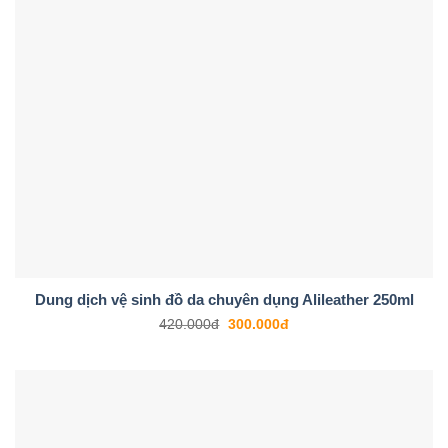
Dung dịch vệ sinh đồ da chuyên dụng Alileather 250ml
420.000
đ
300.000
đ