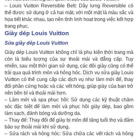
– Louis Vuitton Reversible Belt: Dây lưng Reversible có
thể được sử dụng ở cả hai mặt, với một mặt là màu sắc và
họa tiết khác nhau, tạo nên tính linh hoạt trong việc kết hợp
trang phục.
Giày dép Louis Vuitton
Sửa giày dép Louis Vuitton
Giày dép Louis Vuitton không chỉ là phụ kiện thời trang mà
còn là biểu tượng của sự thoải mái và đẳng cấp. Tuy
nhiên, sau một thời gian sử dụng, các đôi giày cũng có thể
trải qua quá trình mòn và hỏng hóc. Dịch vụ sửa giày Louis
Vuitton có thể cung cấp các dịch vụ như làm mới đế, thay
đổi phần cứng hoặc vá các vết hỏng, giúp giày của bạn trở
nên bền bỉ và thoải mái hơn.
– Làm mới và spa phục hồi: Sử dụng các kỹ thuật chăm
sóc đặc biệt để làm mới và phục hồi giày dép, bao gồm
làm sạch, đánh bóng và dưỡng da.
– Thay đế: Thay đổi đế giày bị mòn để tăng tuổi thọ và đảm
bảo sự thoải mái khi sử dụng.
– Sửa rách và hỏng hóc: Sửa chữa các vết rách và hỏng