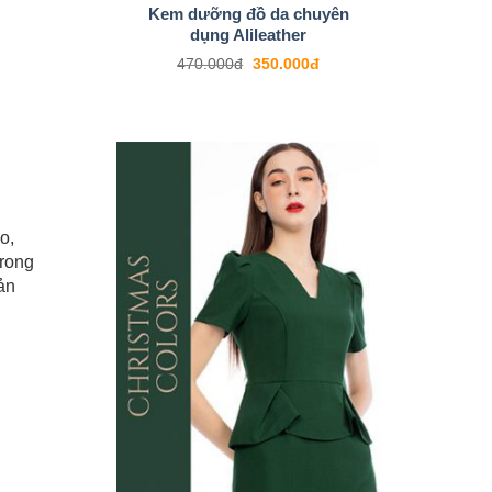
Kem dưỡng đồ da chuyên
dụng Alileather
470.000
đ
350.000
đ
o,
trong
ản