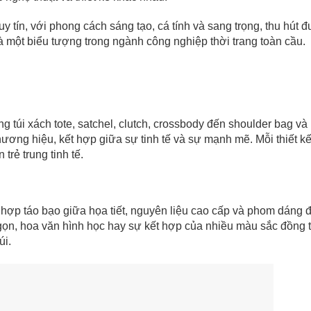
y tín, với phong cách sáng tạo, cá tính và sang trọng, thu hút 
à một biểu tượng trong ngành công nghiệp thời trang toàn cầu.
g túi xách tote, satchel, clutch, crossbody đến shoulder bag và
ương hiệu, kết hợp giữa sự tinh tế và sự mạnh mẽ. Mỗi thiết k
trẻ trung tinh tế.
t hợp táo bạo giữa họa tiết, nguyên liệu cao cấp và phom dáng 
gọn, hoa văn hình học hay sự kết hợp của nhiều màu sắc đồng 
úi.