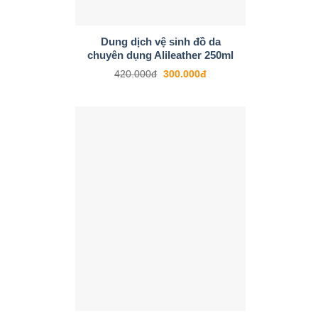
+
Dung dịch vệ sinh đồ da
chuyên dụng Alileather 250ml
420.000
đ
300.000
đ
+