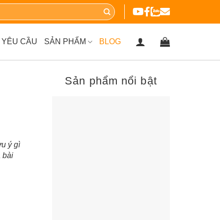
 YÊU CẦU
SẢN PHẨM
BLOG
Sản phẩm nổi bật
u ý gì
 bài