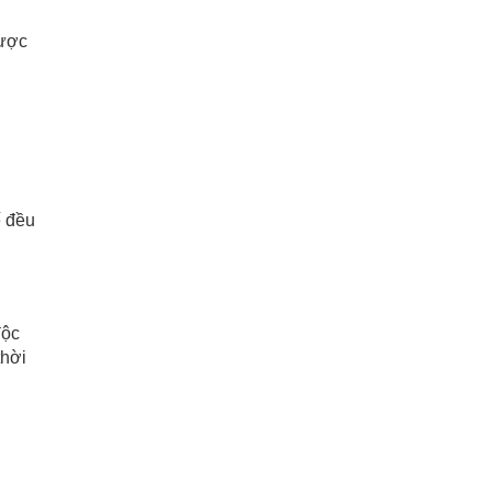
được
ế đều
độc
thời