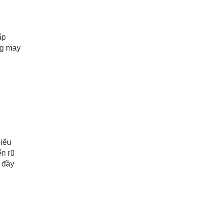
ấp
ng may
biểu
ến rũ
 đầy