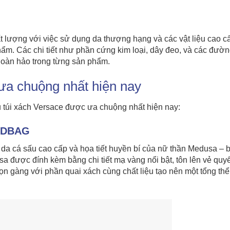
ất lượng với việc sử dụng da thượng hạng và các vật liệu cao c
hẩm. Các chi tiết như phần cứng kim loại, dây đeo, và các đườ
oàn hảo trong từng sản phẩm.
ưa chuộng nhất hiện nay
u túi xách Versace được ưa chuộng nhất hiện nay:
NDBAG
ệu da cá sấu cao cấp và họa tiết huyền bí của nữ thần Medusa – 
a được đính kèm bằng chi tiết mạ vàng nổi bật, tôn lên vẻ quy
ọn gàng với phần quai xách cùng chất liệu tạo nên một tổng thể