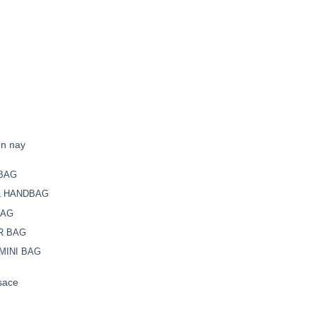
ện nay
DBAG
L HANDBAG
BAG
R BAG
MINI BAG
sace