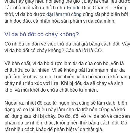
ví da hay giày hiệu nổi tiếng thế giới. Đây là chất liệu được
các nhà mốt rất ưa thích như
Fendi
, Dior, Chanel… Đồng
thời, ví da bò được
đặt làm thủ công
cũng rất phổ biến bởi
tính độc đáo, cá nhân hóa sản phẩm ví da của mình.
Ví da bò đốt có cháy không?
Có nhiều tin đồn về việc thử da thật giả bằng cách đốt. Vậy
ví da bò đốt có cháy không? Câu trả lời là CÓ.
Về bản chất, ví da bò được làm từ da của con bò, vốn là
chất hữu cơ tự nhiên. Ví sẽ không bắt lửa nhanh như da
giả làm từ nhựa simili. Tuy nhiên, ví da bò vẫn
có khả năng
cháy nếu tiếp xúc với lửa. Khi bị đốt, da sẽ cháy và sinh
khói và mùi khét do chứa chất béo tự nhiên.
Ngoài ra, nhiệt độ cao từ ngọn lửa cũng sẽ làm da bị biến
dạng và co lại. Điều này làm cho da trở nên cứng và khó
sử dụng sau khi bị cháy. Do đó, đối với ví da bò và các sản
phẩm da tự nhiên khác, không nên thử bằng cách đốt. Có
rất nhiều cách khác để phân biệt ví da thật giả.