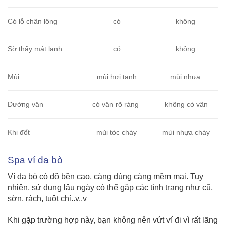
Có lỗ chân lông
có
không
Sờ thấy mát lạnh
có
không
Mùi
mùi hơi tanh
mùi nhựa
Đường vân
có vân rõ ràng
không có vân
Khi đốt
mùi tóc cháy
mùi nhựa cháy
Spa ví da bò
Ví da bò có độ bền cao, càng dùng càng mềm mại. Tuy
nhiên, sử dụng lâu ngày có thể gặp các tình trạng như cũ,
sờn, rách, tuột chỉ..v..v
Khi gặp trường hợp này, bạn không nên vứt ví đi vì rất lãng