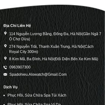
Địa Chỉ Liên Hệ
114 Nguyễn Lương Bằng, Đống Đa, Hà Nội(Gần Ngã 7
Ô Chợ Dừa)
274 Nguyễn Trãi, Thanh Xuân Trung, Hà Nội(Cách
Royal City 300m)
8 Kim Mã, Ba Đình, Hà Nội(Đối Diện Bến Xe Kim Mã)
0963907300
Spadohieu.alowatch@gmail.com
Dịch Vụ
Phục Hồi, Sửa Chữa Spa Túi Xách
Phục Hồi, Sửa Chữa Spa Ví Da